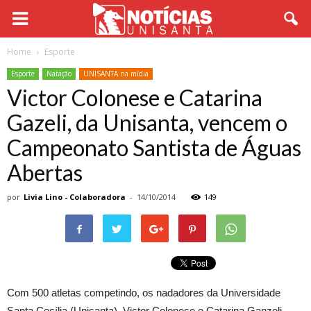
Home
Esporte
Esporte
Natação
UNISANTA na mídia
Victor Colonese e Catarina
Gazeli, da Unisanta, vencem o
Campeonato Santista de Águas
Abertas
por
Livia Lino - Colaboradora
-
14/10/2014
149
Com 500 atletas competindo, os nadadores da Universidade
Santa Cecília (Unisanta), Victor Colonese e Catarina Ganzeli ,