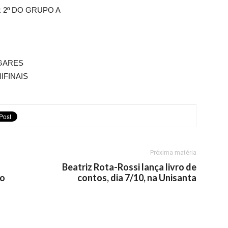
x 2º DO GRUPO A
UGARES
IFINAIS
Próxima matéria
Beatriz Rota-Rossi lança livro de
io
contos, dia 7/10, na Unisanta