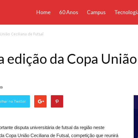
Home
60 Anos
Campus
Tecnologi
ícias
União Ceciliana de Futsal
santa
ra edição da Copa União
19
lhar no Twitter
rtante disputa universitária de futsal da região neste
da Copa União Ceciliana de Futsal, competição que reunirá