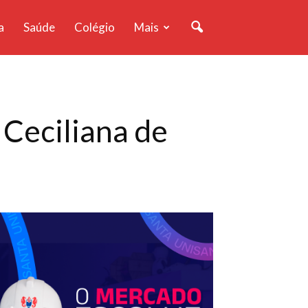
a
Saúde
Colégio
Mais
 Ceciliana de