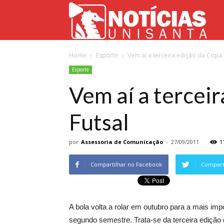
Not
Home
Esporte
Vem aí a terceira edição da Copa 
Uni
Esporte
Vem aí a tercei
Futsal
por
Assessoria de Comunicação
-
27/09/2011
1
Compartilhar no Facebook
Comparti
A bola volta a rolar em outubro para a mais impo
segundo semestre. Trata-se da terceira edição 