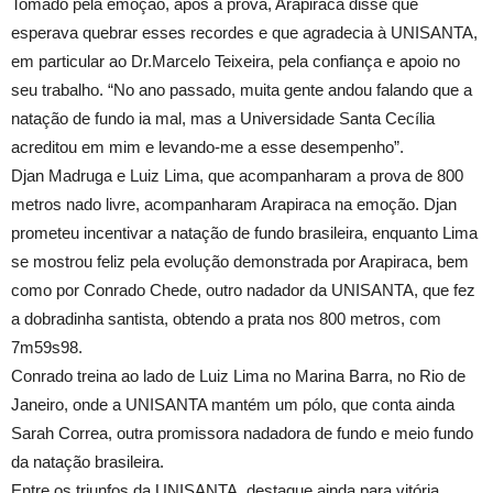
Tomado pela emoção, após a prova, Arapiraca disse que
esperava quebrar esses recordes e que agradecia à UNISANTA,
em particular ao Dr.Marcelo Teixeira, pela confiança e apoio no
seu trabalho. “No ano passado, muita gente andou falando que a
natação de fundo ia mal, mas a Universidade Santa Cecília
acreditou em mim e levando-me a esse desempenho”.
Djan Madruga e Luiz Lima, que acompanharam a prova de 800
metros nado livre, acompanharam Arapiraca na emoção. Djan
prometeu incentivar a natação de fundo brasileira, enquanto Lima
se mostrou feliz pela evolução demonstrada por Arapiraca, bem
como por Conrado Chede, outro nadador da UNISANTA, que fez
a dobradinha santista, obtendo a prata nos 800 metros, com
7m59s98.
Conrado treina ao lado de Luiz Lima no Marina Barra, no Rio de
Janeiro, onde a UNISANTA mantém um pólo, que conta ainda
Sarah Correa, outra promissora nadadora de fundo e meio fundo
da natação brasileira.
Entre os triunfos da UNISANTA, destaque ainda para vitória