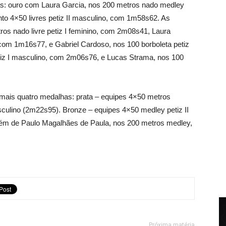
s: ouro com Laura Garcia, nos 200 metros nado medley
to 4×50 livres petiz II masculino, com 1m58s62. As
ros nado livre petiz I feminino, com 2m08s41, Laura
 com 1m16s77, e Gabriel Cardoso, nos 100 borboleta petiz
tiz I masculino, com 2m06s76, e Lucas Strama, nos 100
s mais quatro medalhas: prata – equipes 4×50 metros
sculino (2m22s95). Bronze – equipes 4×50 medley petiz II
lém de Paulo Magalhães de Paula, nos 200 metros medley,
Próxima matéria