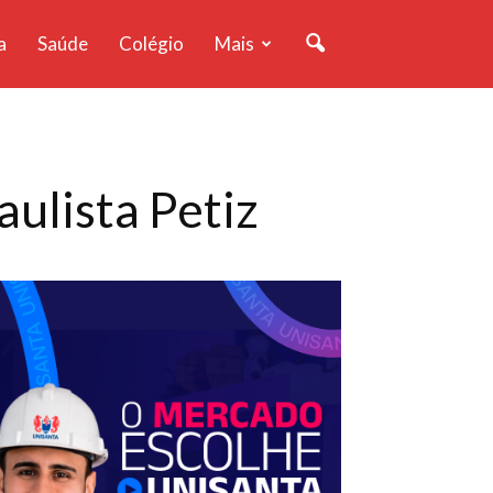
a
Saúde
Colégio
Mais
ulista Petiz