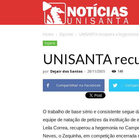
Not
Home
Esporte
UNISANTA recupera a hegemonia d
Uni
Esporte
UNISANTA recup
por
Dejair dos Santos
-
28/11/2005
149
Compartilhar no Facebook
Comparti
O trabalho de base sério e consistente segue d
equipe de natação de petizes da instituição d
Leila Correa, recuperou a hegemonia no Campeo
Neves, o Zequinha, em competição encerrada n