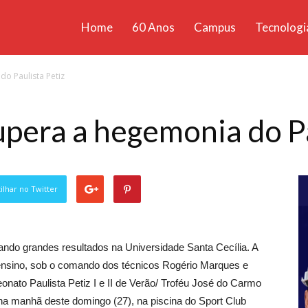
Home
60 Anos
Campus
Tecnologi
ícias
o Paulista Petiz
santa
era a hegemonia do Pa
lhar no Twitter
ando grandes resultados na Universidade Santa Cecília. A
e ensino, sob o comando dos técnicos Rogério Marques e
nato Paulista Petiz I e II de Verão/ Troféu José do Carmo
a manhã deste domingo (27), na piscina do Sport Club