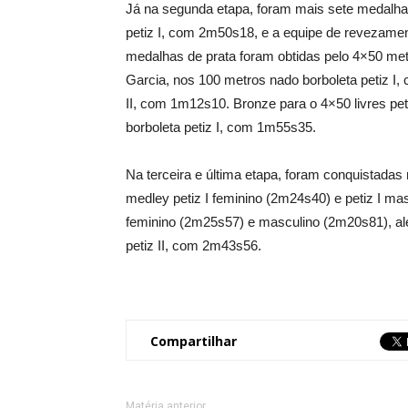
Já na segunda etapa, foram mais sete medalha
petiz I, com 2m50s18, e a equipe de revezamen
medalhas de prata foram obtidas pelo 4×50 met
Garcia, nos 100 metros nado borboleta petiz I,
II, com 1m12s10. Bronze para o 4×50 livres pe
borboleta petiz I, com 1m55s35.
Na terceira e última etapa, foram conquistada
medley petiz I feminino (2m24s40) e petiz I ma
feminino (2m25s57) e masculino (2m20s81), a
petiz II, com 2m43s56.
Compartilhar
Matéria anterior