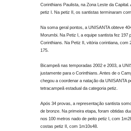
Corinthians Paulista, na Zona Leste da Capita
petiz I. Na petiz II, os santistas terminaram 
Na soma geral pontos, a UNISANTA obteve 404, 
Morumbi. Na Petiz I, a equipe santista fez 197
Corinthians. Na Petiz II, vitória corintiana, c
175.
Bicampeã nas temporadas 2002 e 2003, a UNIS
justamente para o Corinthians. Antes de o Cam
chegou a coordenar a natação da UNISANTA por
tetracampeã estadual da categoria petiz.
Após 34 provas, a representação santista somo
de bronze. Na primeira etapa, foram obtidas d
nos 100 metros nado de peito petiz I, com 1m2
costas petiz II, com 1m10s48.