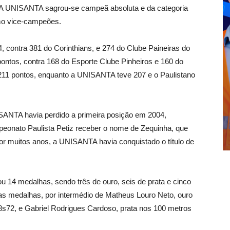
l. A UNISANTA sagrou-se campeã absoluta e da categoria
como vice-campeões.
contra 381 do Corinthians, e 274 do Clube Paineiras do
 pontos, contra 168 do Esporte Clube Pinheiros e 160 do
om 211 pontos, enquanto a UNISANTA teve 207 e o Paulistano
ANTA havia perdido a primeira posição em 2004,
peonato Paulista Petiz receber o nome de Zequinha, que
 muitos anos, a UNISANTA havia conquistado o título de
u 14 medalhas, sendo três de ouro, seis de prata e cinco
uas medalhas, por intermédio de Matheus Louro Neto, ouro
8s72, e Gabriel Rodrigues Cardoso, prata nos 100 metros