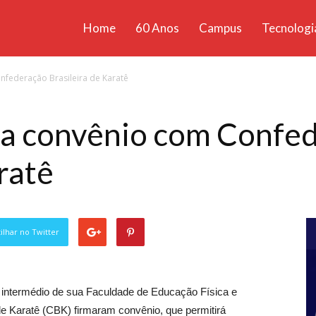
Home
60 Anos
Campus
Tecnologi
ícias
federação Brasileira de Karatê
santa
a convênio com Confe
ratê
lhar no Twitter
 intermédio de sua Faculdade de Educação Física e
de Karatê (CBK) firmaram convênio, que permitirá