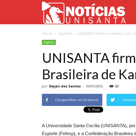
Not
Home
Esporte
UNISANTA firma convênio com Con
Uni
Esporte
UNISANTA firm
Brasileira de Ka
por
Dejair dos Santos
-
18/09/2006
63
Compartilhar no Facebook
Comparti
A Universidade Santa Cecília (UNISANTA), por
Esporte (Fefesp), e a Confederação Brasileira 