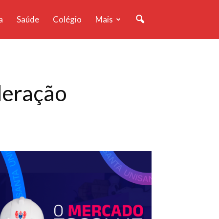
a
Saúde
Colégio
Mais
deração