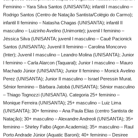
Feminino – Yara Silva Santos (UNISANTA); infantil I masculino –
Rodrigo Santos (Centro de Natação Santista/Colégio do Carmo);
infantil II feminino – Natasha Chagas (UNISANTA); infantil II
masculino – Luizinho Avelino (Unimonte); juvenil I feminino –
Jéssica Silva (UNISANTA; juvenil I masculino – Cauê Pacionick
Santos (UNISANTA); Juvenil II feminino – Carolina Moncorvo
(Inter); Juvenil I masculino – Leandro Molina (UNISANTA); Junior
I feminino – Carla Alarcon (Taquaral); Junior I masculino – Mauro
Machado Júnior (UNISANTA); Junior II feminino – Monick Avelino
Perez (UNISANTA); Junior II masculino – Israel Peressin Murat.
Sênior feminino – Bárbara Jatobá (UNISANTA); Sênior masculino
– Thiago Tognozzi (UNISANTA). Categoria 25+ feminino –
Monique Ferreira (UNISANTA); 25+ masculino – Luiz Lima
(UNISANTA); 30+ feminino – Ana Paula Elias (centro Santista de
Natação); 30+ masculino – Alexandre Andreoli (UNISANTA); 35+
feminino – Shirley Falbo (Agon Academia); 35+ masculino – Raul
Porto Andrade Júnior (Aquatic Baroni); 40+ feminino – Desiree