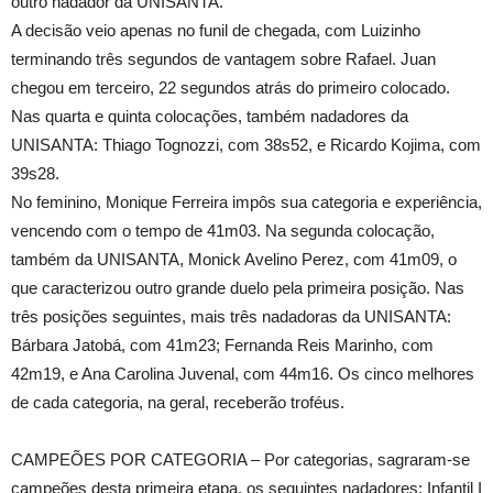
outro nadador da UNISANTA.
A decisão veio apenas no funil de chegada, com Luizinho
terminando três segundos de vantagem sobre Rafael. Juan
chegou em terceiro, 22 segundos atrás do primeiro colocado.
Nas quarta e quinta colocações, também nadadores da
UNISANTA: Thiago Tognozzi, com 38s52, e Ricardo Kojima, com
39s28.
No feminino, Monique Ferreira impôs sua categoria e experiência,
vencendo com o tempo de 41m03. Na segunda colocação,
também da UNISANTA, Monick Avelino Perez, com 41m09, o
que caracterizou outro grande duelo pela primeira posição. Nas
três posições seguintes, mais três nadadoras da UNISANTA:
Bárbara Jatobá, com 41m23; Fernanda Reis Marinho, com
42m19, e Ana Carolina Juvenal, com 44m16. Os cinco melhores
de cada categoria, na geral, receberão troféus.
CAMPEÕES POR CATEGORIA – Por categorias, sagraram-se
campeões desta primeira etapa, os seguintes nadadores: Infantil I