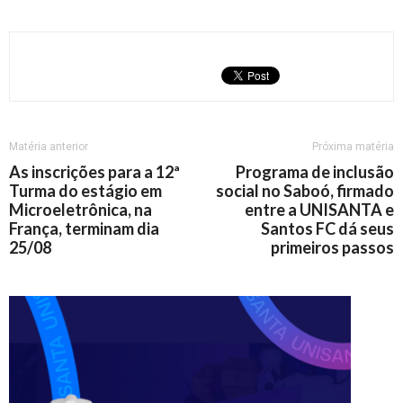
Matéria anterior
Próxima matéria
As inscrições para a 12ª
Programa de inclusão
Turma do estágio em
social no Saboó, firmado
Microeletrônica, na
entre a UNISANTA e
França, terminam dia
Santos FC dá seus
25/08
primeiros passos