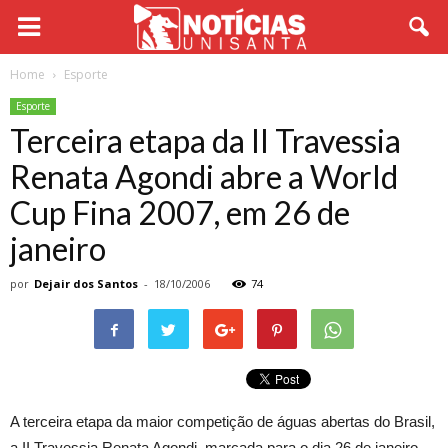
Home
Esporte
Esporte
Terceira etapa da II Travessia
Renata Agondi abre a World
Cup Fina 2007, em 26 de
janeiro
por
Dejair dos Santos
-
18/10/2006
74
A terceira etapa da maior competição de águas abertas do Brasil,
a II Travessia Renata Agondi, marcada para o dia 26 de janeiro