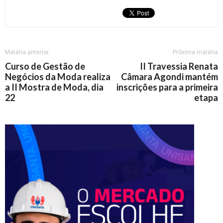
Matéria anterior
Próxima matéria
Curso de Gestão de
II Travessia Renata
Negócios da Moda realiza
Câmara Agondi mantém
a II Mostra de Moda, dia
inscrições para a primeira
22
etapa