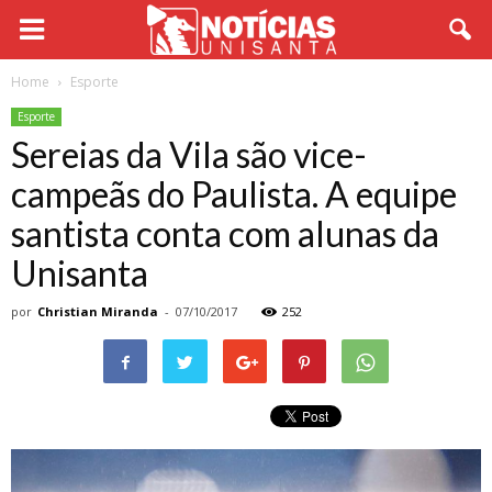
Home
Esporte
Esporte
Sereias da Vila são vice-
campeãs do Paulista. A equipe
santista conta com alunas da
Unisanta
por
Christian Miranda
-
07/10/2017
252