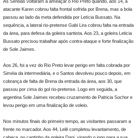
As Sereias voltaram a ameaçar o Rio Preto quando, aos 14, a
atacante Karen cobrou falta frontal sofrida por Brena, mas a bola
passou ao lado da meta defendida por Letícia Bussato. Na
sequência, a lateral rio-pretense Gabi Lira cobrou falta na entrada
da área, para defesa da goleira santista. Aos 23, a goleira Leticia
Bussato precisou trabalhar após contra-ataque e forte finalização
de Sole Jaimes.
Aos 26, foi a vez do Rio Preto levar perigo em falta cobrada por
Siméia da intermediária, e o Santos devolveu pouco depois, em
cobrança de falta de Brena da entrada da área, aos 30, que
passou por cima do gol rio-pretense. Logo em seguida, a
argentina Sole Jaimes recebeu cruzamento de Patricia Sochor e
levou perigo em uma finalização de voleio.
Nos minutos finais do primeiro tempo, as visitantes passaram a
frente no marcador. Aos 44, Lelê completou levantamento, de
cabeça, no cantinho da goleira Dani, virando o jogo para a sua