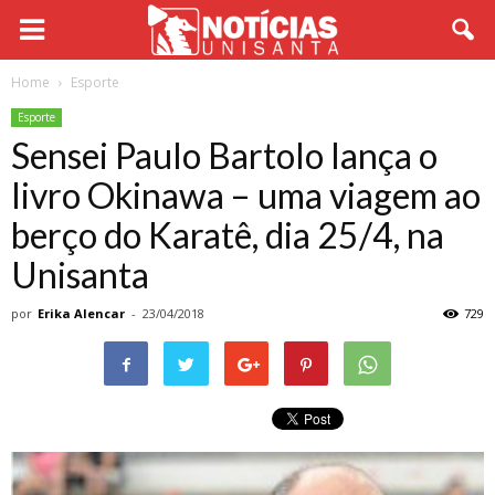
Home
Esporte
Esporte
Sensei Paulo Bartolo lança o
livro Okinawa – uma viagem ao
berço do Karatê, dia 25/4, na
Unisanta
por
Erika Alencar
-
23/04/2018
729