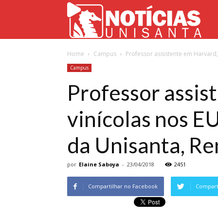
Not
Home
Campus
Professor assistente em Harvard, 
Uni
Campus
Professor assis
vinícolas nos E
da Unisanta, Re
por
Elaine Saboya
-
23/04/2018
2451
Compartilhar no Facebook
Comparti