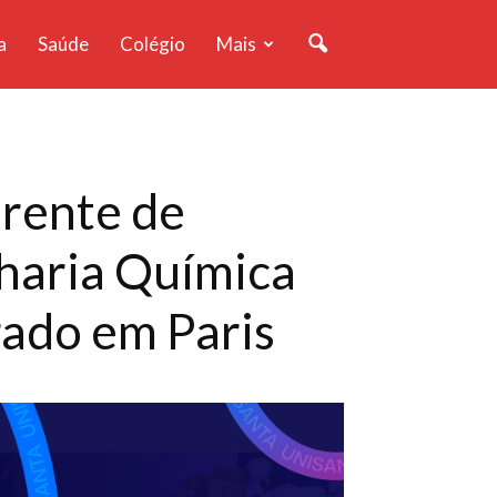
a
Saúde
Colégio
Mais
erente de
nharia Química
rado em Paris