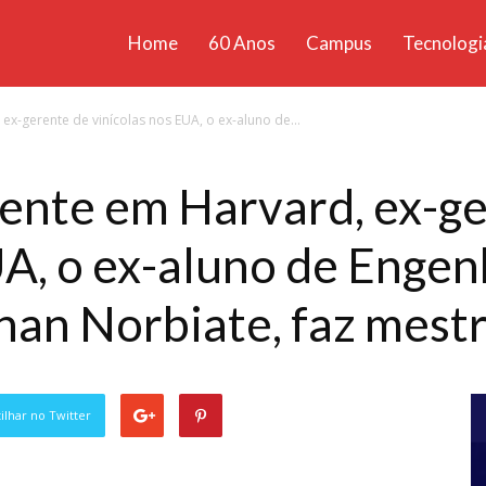
Home
60 Anos
Campus
Tecnologi
ícias
ex-gerente de vinícolas nos EUA, o ex-aluno de...
santa
tente em Harvard, ex-g
UA, o ex-aluno de Enge
nan Norbiate, faz mest
lhar no Twitter