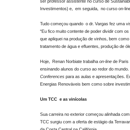
ser professor assistente no curso de Sustaina
Investimentos) e, em seguida, no curso on-li
Tudo começou quando o dr. Vargas fez uma vis
“Eu fico muito contente de poder dividir com o
que apliquei na produção de vinhos, bem como 
tratamento de água e efluentes, produção de óle
Hoje, Renan Norbiate trabalha
on-line
de Paris 
ensinando alunos do curso ao redor do mund
Conferences
para as aulas e apresentações. E
Energias Renováveis bem como sobre investim
Um TCC e as vin
í
colas
Sua carreira no exterior começou alinhada com
TCC surgiu com a oferta de estágio da Terrava
da Costa Central na Califórnia.