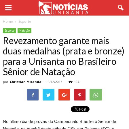
Home
Esporte
Esporte
Natação
Revezamento garante mais
duas medalhas (prata e bronze)
para a Unisanta no Brasileiro
Sênior de Natação
por
Christian Miranda
-
19/12/2015
107
No último dia de provas do Campeonato Brasileiro Sênior de
Natação, na manhã deste sábado (19), em Palhoça (SC), a