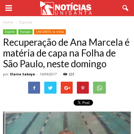
Home
Esporte
Esporte
Natação
UNISANTA na mídia
Recuperação de Ana Marcela é
matéria de capa na Folha de
São Paulo, neste domingo
por
Elaine Saboya
-
16/04/2017
223