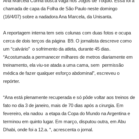
Ana Marcela Cunha busca vaga nos Jogos de Tóquio. Essa foi a
chamada de capa da Folha de São Paulo neste domingo
(16/4/07) sobre a nadadora Ana Marcela, da Unisanta.
A reportagem interna tem seis colunas com duas fotos e ocupa
cerca de dois terços da página B9. O jornalista descreve como
um “calvário” o sofrimento da atleta, durante 45 dias.
“Acostumada a permanecer milhares de metros diariamente em
treinamento, ela viu-se atada a uma cama, sem permissão
médica de fazer qualquer esforço abdominal”, escreveu o
repórter.
“Ana está plenamente recuperada e só pôde voltar aos treinos de
fato no dia 3 de janeiro, mais de 70 dias após a cirurgia. Em
fevereiro, ela nadou a etapa da Copa do Mundo na Argentina e
terminou em quinto lugar. Em março, disputou outra, em Abu
Dhabi, onde foi a 12.a. “, acrescenta o jornal.