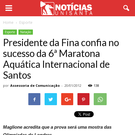
Home
Esporte
Esporte
Natação
Presidente da Fina confia no
sucesso da 6ª Maratona
Aquática Internacional de
Santos
por
Assessoria de Comunicação
-
20/01/2012
138
Maglione acredita que a prova será uma mostra das
Olimpíadas de Londres