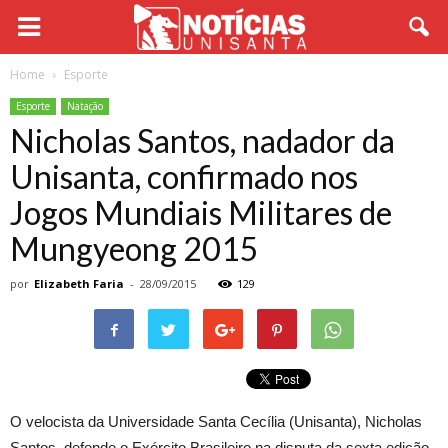
Home
Esporte
Esporte
Natação
Nicholas Santos, nadador da
Unisanta, confirmado nos
Jogos Mundiais Militares de
Mungyeong 2015
por
Elizabeth Faria
-
28/09/2015
129
O velocista da Universidade Santa Cecília (Unisanta), Nicholas
Santos, defende o Exército Brasileiro na disputa da sexta edição