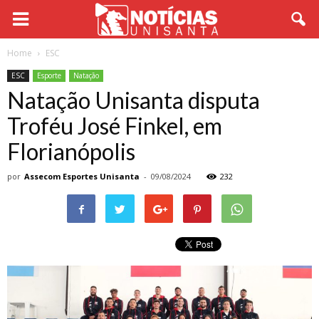
Home
ESC
ESC
Esporte
Natação
Natação Unisanta disputa
Troféu José Finkel, em
Florianópolis
por
Assecom Esportes Unisanta
-
09/08/2024
232