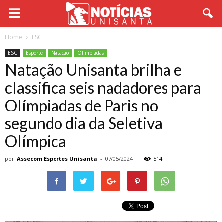
Home
ESC
ESC
Esporte
Natação
Olimpíadas
Natação Unisanta brilha e
classifica seis nadadores para
Olímpiadas de Paris no
segundo dia da Seletiva
Olímpica
por
Assecom Esportes Unisanta
-
07/05/2024
514