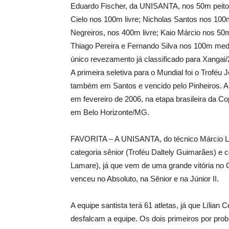
Eduardo Fischer, da UNISANTA, nos 50m peito; 
Cielo nos 100m livre; Nicholas Santos nos 100
Negreiros, nos 400m livre; Kaio Márcio nos 50
Thiago Pereira e Fernando Silva nos 100m me
único revezamento já classificado para Xangai
A primeira seletiva para o Mundial foi o Troféu
também em Santos e vencido pelo Pinheiros. A t
em fevereiro de 2006, na etapa brasileira da C
em Belo Horizonte/MG.
FAVORITA – A UNISANTA, do técnico Márcio Lat
categoria sênior (Troféu Daltely Guimarães) e c
Lamare), já que vem de uma grande vitória no 
venceu no Absoluto, na Sênior e na Júnior II.
A equipe santista terá 61 atletas, já que Lílian
desfalcam a equipe. Os dois primeiros por prob