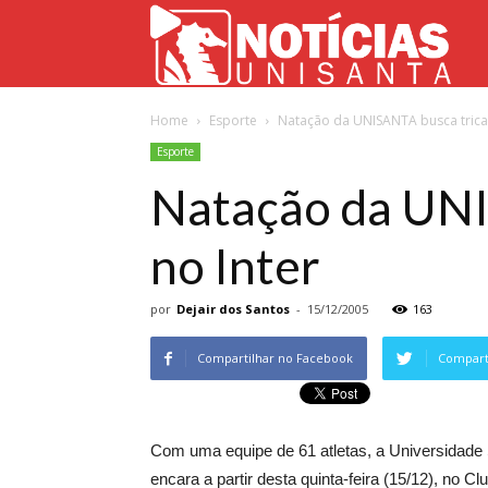
Not
Home
Esporte
Natação da UNISANTA busca trica
Uni
Esporte
Natação da UNI
no Inter
por
Dejair dos Santos
-
15/12/2005
163
Compartilhar no Facebook
Comparti
Com uma equipe de 61 atletas, a Universidade 
encara a partir desta quinta-feira (15/12), no C