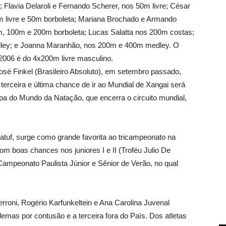
Flavia Delaroli e Fernando Scherer, nos 50m livre; César
m livre e 50m borboleta; Mariana Brochado e Armando
m, 100m e 200m borboleta; Lucas Salatta nos 200m costas;
dley; e Joanna Maranhão, nos 200m e 400m medley. O
/2006 é do 4x200m livre masculino.
 José Finkel (Brasileiro Absoluto), em setembro passado,
erceira e última chance de ir ao Mundial de Xangai será
opa do Mundo da Natação, que encerra o circuito mundial,
uf, surge como grande favorita ao tricampeonato na
om boas chances nos juniores I e II (Troféu Julio De
Campeonato Paulista Júnior e Sênior de Verão, no qual
 Cerroni, Rogério Karfunkeltein e Ana Carolina Juvenal
lemas por contusão e a terceira fora do País. Dos atletas