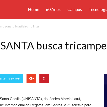
Home
60 Anos
Campus
Tecnologi
ícias
mpeonato brasileiro no Inter
santa
SANTA busca tricampeo
lhar no Twitter
Santa Cecília (UNISANTA), do técnico Márcio Latuf,
lube Internacional de Regatas, em Santos, a 2ª seletiva para