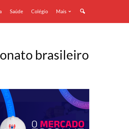
a
Saúde
Colégio
Mais
nato brasileiro