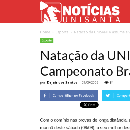
Not
Home
Esporte
Natação da UNISANTA assume a vi
Uni
Esporte
Natação da UNI
Campeonato Bra
por
Dejair dos Santos
-
09/09/2006
84
Compartilhar no Facebook
Comparti
Com o domínio nas provas de longa distância,
manhã deste sábado (09/09), o seu melhor des