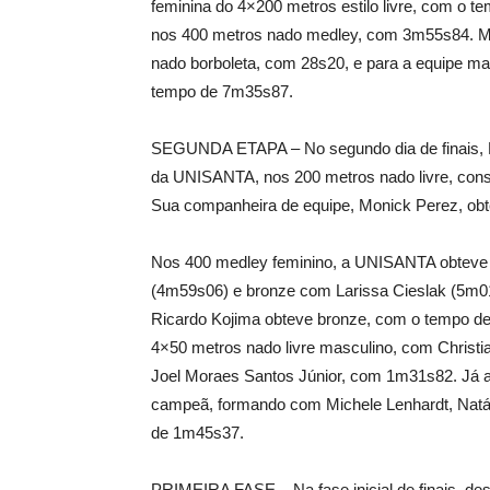
feminina do 4×200 metros estilo livre, com o 
nos 400 metros nado medley, com 3m55s84. Me
nado borboleta, com 28s20, e para a equipe m
tempo de 7m35s87.
SEGUNDA ETAPA – No segundo dia de finais, M
da UNISANTA, nos 200 metros nado livre, const
Sua companheira de equipe, Monick Perez, ob
Nos 400 medley feminino, a UNISANTA obteve 
(4m59s06) e bronze com Larissa Cieslak (5m0
Ricardo Kojima obteve bronze, com o tempo d
4×50 metros nado livre masculino, com Christ
Joel Moraes Santos Júnior, com 1m31s82. Já a e
campeã, formando com Michele Lenhardt, Natál
de 1m45s37.
PRIMEIRA FASE – Na fase inicial de finais, de