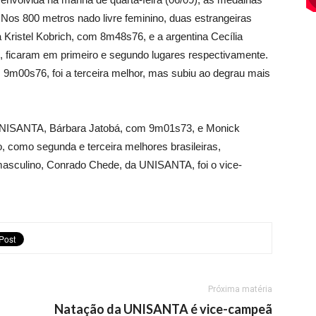
os 800 metros nado livre feminino, duas estrangeiras
 Kristel Kobrich, com 8m48s76, e a argentina Cecília
, ficaram em primeiro e segundo lugares respectivamente.
m00s76, foi a terceira melhor, mas subiu ao degrau mais
UNISANTA, Bárbara Jatobá, com 9m01s73, e Monick
 como segunda e terceira melhores brasileiras,
masculino, Conrado Chede, da UNISANTA, foi o vice-
Próxima matéria
Natação da UNISANTA é vice-campeã