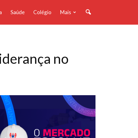
a
Saúde
Colégio
Mais
iderança no