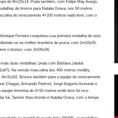
tempo de 8m22s14. Prata também, com Felipe May Araújo,
dalhas de bronze para Natalia Grava, nos 50 metros
asculina do revezamento 4×200 metros nado livre, com o
onique Ferreira conquistou sua primeira medalha de ouro
ituindo-se na melhor brasileira da prova, com 2m03s55.
teve o bronze, com 2m05s56.
mais duas medalhas: prata com Bárbara Jatobá
1s87). Na versão masculina dos 400 metros medley,
e 4m31s62. Bronze também para a equipe do revezamento
iano Chagas, Armando Pedroni, Jorge Augusto Azevedo e
quipe feminina do 4×50 metros estilo livre foi vice-
ia Sá, Tamiris Nascimento e Natalia Grava, com o tempo
senvolvida na manhã de quarta-feira (06/09), as medalhas