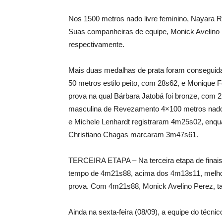
Nos 1500 metros nado livre feminino, Nayara Ri
Suas companheiras de equipe, Monick Avelino 
respectivamente.
Mais duas medalhas de prata foram conseguida
50 metros estilo peito, com 28s62, e Monique F
prova na qual Bárbara Jatobá foi bronze, com 
masculina de Revezamento 4×100 metros nado 
e Michele Lenhardt registraram 4m25s02, enqu
Christiano Chagas marcaram 3m47s61.
TERCEIRA ETAPA – Na terceira etapa de finais,
tempo de 4m21s88, acima dos 4m13s11, melhor
prova. Com 4m21s88, Monick Avelino Perez, 
Ainda na sexta-feira (08/09), a equipe do técn