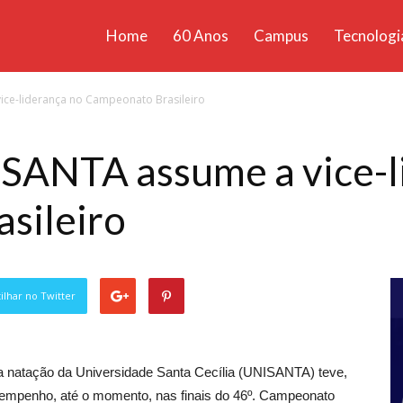
Home
60 Anos
Campus
Tecnologi
ícias
ce-liderança no Campeonato Brasileiro
santa
SANTA assume a vice-l
sileiro
lhar no Twitter
 a natação da Universidade Santa Cecília (UNISANTA) teve,
empenho, até o momento, nas finais do 46º. Campeonato