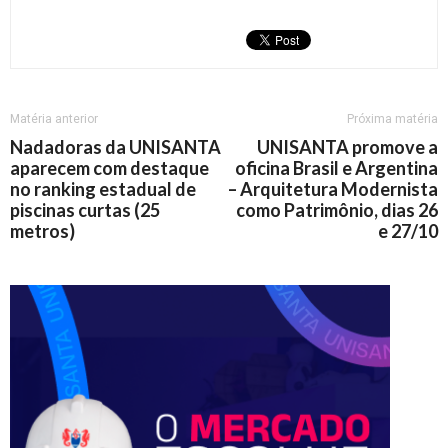
Matéria anterior
Próxima matéria
Nadadoras da UNISANTA
UNISANTA promove a
aparecem com destaque
oficina Brasil e Argentina
no ranking estadual de
– Arquitetura Modernista
piscinas curtas (25
como Patrimônio, dias 26
metros)
e 27/10