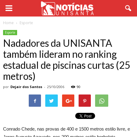
Home
Esporte
Esporte
Nadadores da UNISANTA
também lideram no ranking
estadual de piscinas curtas (25
metros)
por
Dejair dos Santos
-
25/10/2006
90
Conrado Chede, nas provas de 400 e 1500 metros estilo livre, e
Jorge Augusto Azevedo, nos 200 metros estilo borboleta,