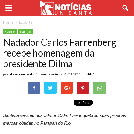
Home
Esporte
Esporte
Natação
Nadador Carlos Farrenberg
recebe homenagem da
presidente Dilma
por
Assessoria de Comunicação
-
23/11/2011
183
Santista venceu nos 50m e 100m livre e quebrou suas próprias
marcas obtidas no Parapan do Rio