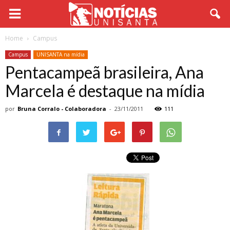
Home
Campus
Campus
UNISANTA na mídia
Pentacampeã brasileira, Ana
Marcela é destaque na mídia
por
Bruna Corralo - Colaboradora
-
23/11/2011
111