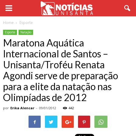
Home
Esporte
Esporte
Natação
Maratona Aquática
Internacional de Santos –
Unisanta/Troféu Renata
Agondi serve de preparação
para a elite da natação nas
Olimpíadas de 2012
por
Erika Alencar
-
09/01/2012
442