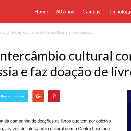
Home
60 Anos
Campus
Tecnologi
ícias
o cultural com Centro Lusófono na Rússia e faz doação...
santa
 intercâmbio cultural c
sia e faz doação de liv
lhar no Twitter
ipa da campanha de doações de livros que tem por objetivo
a, através de intercâmbio cultural com o Centro Lusófono