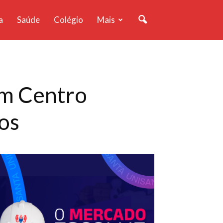
a
Saúde
Colégio
Mais
om Centro
ros