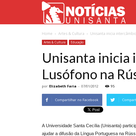
Not
Home
Artes & Cultura
Unisanta inicia intercâmbi
Uni
Artes & Cultura
Educação
Unisanta inicia
Lusófono na Rús
por
Elizabeth Faria
-
07/01/2012
95
Compartilhar no Facebook
Comparti
A Universidade Santa Cecília (Unisanta) partic
ajudar a difusão da Língua Portuguesa na Rússi