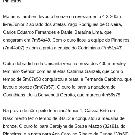
Pinheiros.
Matheus também levou o bronze no revezamento 4 X 200m
livre/Júnior 2 ao lado dos atletas Yago Rodrigues de Oliveira,
Carlos Eduardo Fernandes e Daniel Baraúna Lima, que
chegaram em 7m54s49. Com o ouro ficou a equipe do Pinheiros
(7m44s07) e com a prata a equipe do Corinthians (7m51s43).
Outra dobradinha da Unisanta veio na prova dos 400m medley
feminino /Sênior, com as atletas Catarina Ganzeli, que com o
tempo de 5m07s50 conquistou a prata, e Fernanda Carobino, que
levou o bronze (5m07s57). O ouro foi para a nadadora do
Corinthians, Julia Benvenutti Gerotto, que marcou 4m56s79.
Na prova de 50m peito feminino/Júnior 1, Cássia Brito do
Nascimento fez o tempo de 34s13 e conquistou a medalha de
bronze. O ouro foi para Carolyne de Souza Mazzo (32s81), do
Pinheiros, e a prata para Ana Caroline Ribeiro da Cunha (33s66),