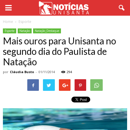
Home
Esporte
Esporte
Natação
Natação_Destaque
Mais ouros para Unisanta no
segundo dia do Paulista de
Natação
por
Cláudia Busto
-
01/11/2014
294