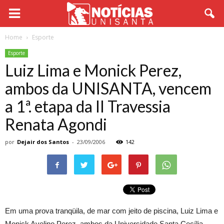
Home
Esporte
Esporte
Luiz Lima e Monick Perez,
ambos da UNISANTA, vencem
a 1ª. etapa da II Travessia
Renata Agondi
por
Dejair dos Santos
-
23/09/2006
142
Em uma prova tranqüila, de mar com jeito de piscina, Luiz Lima e
Monick Avelino Perez, ambos da Universidade Santa Cecília