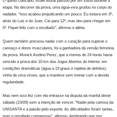
O quinto colocado, Israel Murat passou por um susto durante a
etapa. No decorrer da prova, uma água-viva grudou no corpo do
nadador. ‘‘Isso acabou prejudicando um pouco. Eu estava em 3º,
atrás do Luiz e do Juan. Caí para 12º, mas deu para chegar em
5º. Fiquei feliz com o resultado’’, afirmou o atleta.
Quem também precisou nadar com o coração para superar o
cansaço e dores musculares, foi a ganhadora da versão feminina
da prova. Monick Avelino Perez, que a menos de 24 horas havia
vencido a prova dos 10 km dos Jogos Abertos do Interior, em
condições dramáticas (água a 19 graus e repleta de detritos),
vinha de uma virose, que a manteve sem treinar com a devida
regularidade.
Mas nem isso fez com ela entrasse na disputa da manhã deste
sábado (23/09) sem a intenção de vencer. “Nadei pela camisa da
UNISANTA e a paixão pelo esporte. As dificuldades foram tantas,
mas o resultado compensou”, afirmou, lembrando que nos