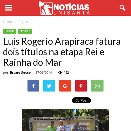
Home
Esporte
Esporte
Natação
Luis Rogerio Arapiraca fatura
dois títulos na etapa Rei e
Rainha do Mar
por
Bruno Secco
-
17/03/2014
152