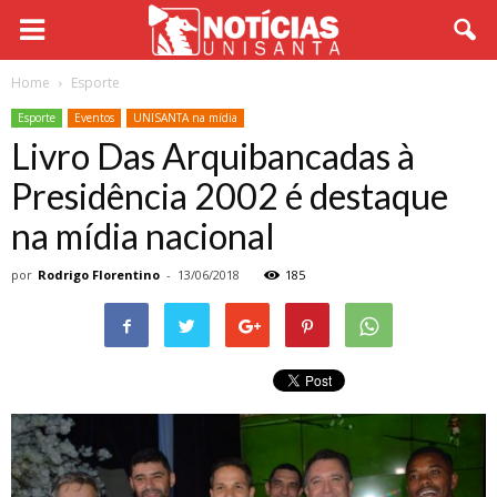
Home
Esporte
Esporte
Eventos
UNISANTA na mídia
Livro Das Arquibancadas à
Presidência 2002 é destaque
na mídia nacional
por
Rodrigo Florentino
-
13/06/2018
185