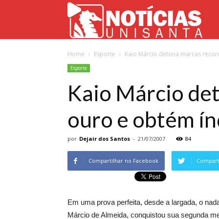
Not
Home
Esporte
Kaio Márcio detona marcas record
Uni
Esporte
Kaio Márcio det
ouro e obtém ín
por
Dejair dos Santos
-
21/07/2007
84
Compartilhar no Facebook
Comparti
Em uma prova perfeita, desde a largada, o nad
Márcio de Almeida, conquistou sua segunda m