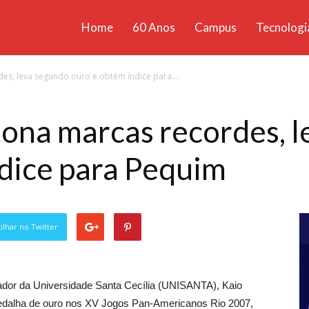
Home
60 Anos
Campus
Tecnologi
ícias
es, leva segundo ouro e obtém índice para...
santa
ona marcas recordes, 
dice para Pequim
lhar no Twitter
ador da Universidade Santa Cecília (UNISANTA), Kaio
edalha de ouro nos XV Jogos Pan-Americanos Rio 2007,