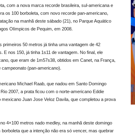
ta, com a nova marca recorde brasileira, sul-americana e
ra os 100 borboleta, com novo recorde pan-americano,
atação na manhã deste sábado (21), no Parque Aquático
 Jogos Olímpicos de Pequim, em 2008.
s primeiros 50 metros já tinha uma vantagem de 42
 E nos 150, já tinha 1s11 de vantagem. No final, ele
ricano, que eram de 1m57s38, obtidos em Canet, na França,
e campeonato (pan-americano).
americano Michael Raab, que nadou em Santo Domingo
io 2007, a prata ficou com o norte-americano Eddie
o mexicano Juan Jose Veloz Davila, que completou a prova
ro no 4×100 metros nado medley, na manhã deste domingo
 borboleta que a intenção não era só vencer, mas quebrar