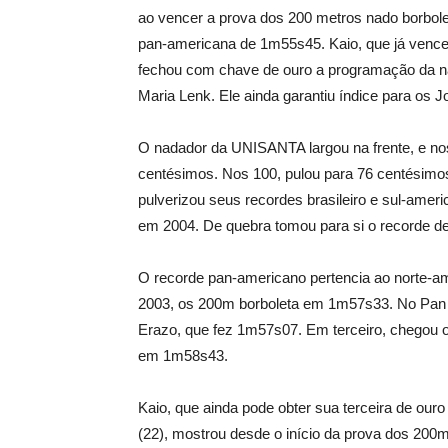
ao vencer a prova dos 200 metros nado borbole
pan-americana de 1m55s45. Kaio, que já vence
fechou com chave de ouro a programação da n
Maria Lenk. Ele ainda garantiu índice para os
O nadador da UNISANTA largou na frente, e no
centésimos. Nos 100, pulou para 76 centésimos.
pulverizou seus recordes brasileiro e sul-ame
em 2004. De quebra tomou para si o recorde d
O recorde pan-americano pertencia ao norte-
2003, os 200m borboleta em 1m57s33. No Pan R
Erazo, que fez 1m57s07. Em terceiro, chegou 
em 1m58s43.
Kaio, que ainda pode obter sua terceira de ou
(22), mostrou desde o início da prova dos 200m