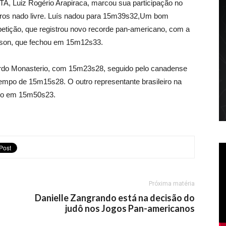
 Luiz Rogério Arapiraca, marcou sua participação no
tros nado livre. Luís nadou para 15m39s32,Um bom
petição, que registrou novo recorde pan-americano, com a
rson, que fechou em 15m12s33.
rdo Monasterio, com 15m23s28, seguido pelo canadense
tempo de 15m15s28. O outro representante brasileiro na
rso em 15m50s23.
Próxima matéria
Danielle Zangrando está na decisão do
judô nos Jogos Pan-americanos