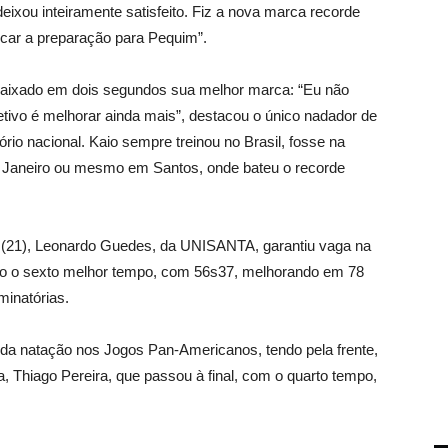
eixou inteiramente satisfeito. Fiz a nova marca recorde
car a preparação para Pequim”.
 baixado em dois segundos sua melhor marca: “Eu não
bjetivo é melhorar ainda mais”, destacou o único nadador de
ório nacional. Kaio sempre treinou no Brasil, fosse na
e Janeiro ou mesmo em Santos, onde bateu o recorde
 (21), Leonardo Guedes, da UNISANTA, garantiu vaga na
ndo o sexto melhor tempo, com 56s37, melhorando em 78
minatórias.
ia da natação nos Jogos Pan-Americanos, tendo pela frente,
a, Thiago Pereira, que passou à final, com o quarto tempo,