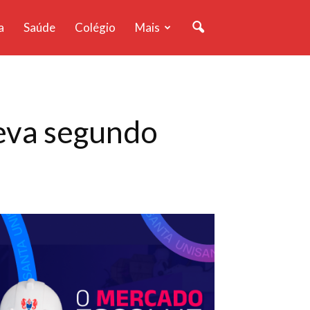
a
Saúde
Colégio
Mais
leva segundo