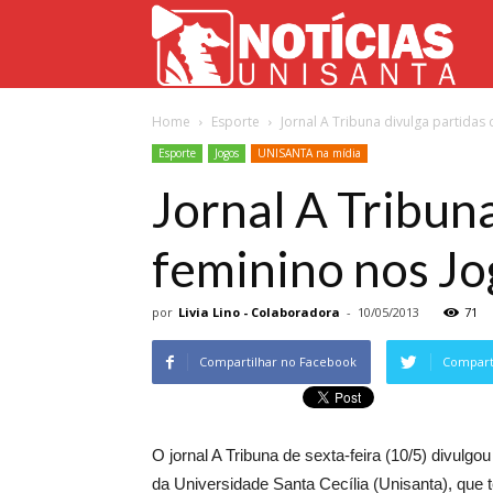
Not
Home
Esporte
Jornal A Tribuna divulga partida
Uni
Esporte
Jogos
UNISANTA na mídia
Jornal A Tribun
feminino nos Jo
por
Livia Lino - Colaboradora
-
10/05/2013
71
Compartilhar no Facebook
Comparti
O jornal A Tribuna de sexta-feira (10/5) divul
da Universidade Santa Cecília (Unisanta), que te