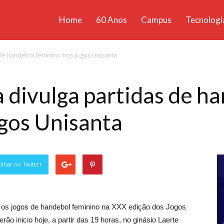
Home
60 Anos
Campus
Tecnologi
ícias
s de handebol feminino nos Jogos Unisanta
santa
a divulga partidas de h
gos Unisanta
lhar no Twitter
gou os jogos de handebol feminino na XXX edição dos Jogos
rão inicio hoje, a partir das 19 horas, no ginásio Laerte