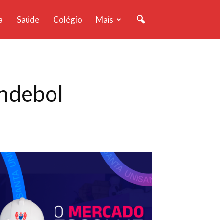
a
Saúde
Colégio
Mais
andebol