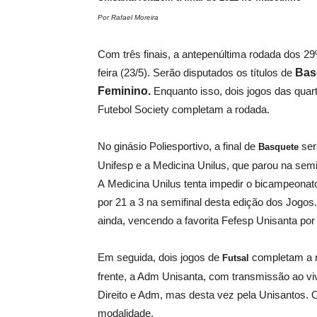
Por Rafael Moreira
Com três finais, a antepenúltima rodada dos 2
feira (23/5). Serão disputados os títulos de
Bas
Feminino.
Enquanto isso, dois jogos das quart
Futebol Society completam a rodada.
No ginásio Poliesportivo, a final de
ser
Basquete
Unifesp e a Medicina Unilus, que parou na sem
A Medicina Unilus tenta impedir o bicampeona
por 21 a 3 na semifinal desta edição dos Jogos
ainda, vencendo a favorita Fefesp Unisanta por 
Em seguida, dois jogos de
completam a n
Futsal
frente, a Adm Unisanta, com transmissão ao viv
Direito e Adm, mas desta vez pela Unisantos. 
modalidade.