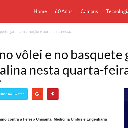
Home
60 Anos
Campus
Tecnologi
ícias
squete garantem emoção e adrenalina nesta...
santa
 no vôlei e no basquete
lina nesta quarta-feira
03
lhar no Twitter
nino contra a Fefesp Unisanta. Medicina Unilus e Engenharia