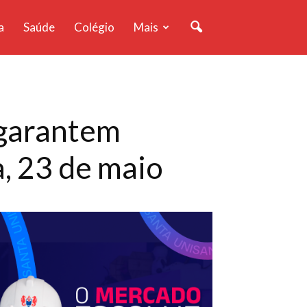
a
Saúde
Colégio
Mais
 garantem
, 23 de maio