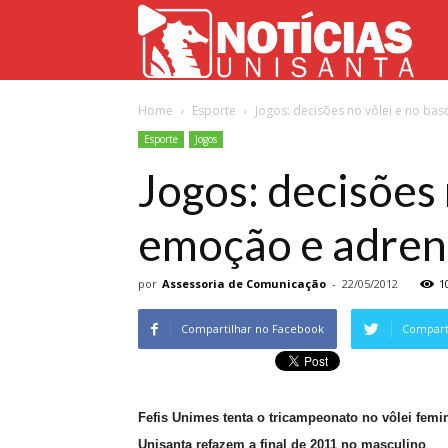
Not
Home
Esporte
Jogos: decisões no vôlei e no ba
Uni
Esporte
Jogos
Jogos: decisões
emoção e adrena
por
Assessoria de Comunicação
-
22/05/2012
1
Compartilhar no Facebook
Comparti
Fefis Unimes tenta o tricampeonato no vôlei femi
Unisanta refazem a final de 2011 no masculino