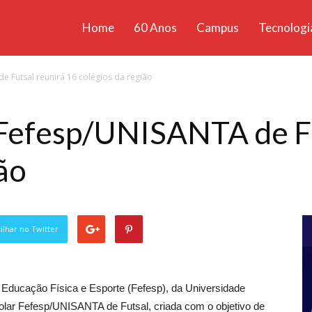
Home
60 Anos
Campus
Tecnologi
ícias
e Futsal reunirá 16 colégios da região
santa
 Fefesp/UNISANTA de Fu
ão
lhar no Twitter
 Educação Física e Esporte (Fefesp), da Universidade
olar Fefesp/UNISANTA de Futsal, criada com o objetivo de