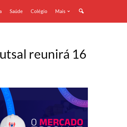
a
Saúde
Colégio
Mais
tsal reunirá 16