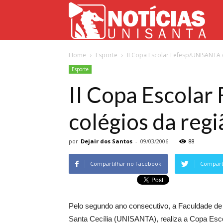
Not
Home
Esporte
II Copa Escolar Fefesp/UNISANTA d
Uni
Esporte
II Copa Escolar
colégios da regi
por
Dejair dos Santos
-
09/03/2006
88
Compartilhar no Facebook
Comparti
Pelo segundo ano consecutivo, a Faculdade de
Santa Cecília (UNISANTA), realiza a Copa Esc