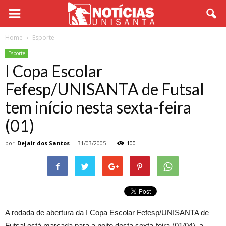
Home
Esporte
Esporte
I Copa Escolar
Fefesp/UNISANTA de Futsal
tem início nesta sexta-feira
(01)
por
Dejair dos Santos
-
31/03/2005
100
A rodada de abertura da I Copa Escolar Fefesp/UNISANTA de
Futsal está marcada para a noite desta sexta-feira (01/04), a