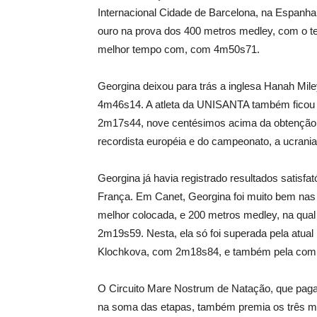
Internacional Cidade de Barcelona, na Espanha
ouro na prova dos 400 metros medley, com o t
melhor tempo com, com 4m50s71.
Georgina deixou para trás a inglesa Hanah Mil
4m46s14. A atleta da UNISANTA também ficou 
2m17s44, nove centésimos acima da obtenção d
recordista européia e do campeonato, a ucran
Georgina já havia registrado resultados satisfat
França. Em Canet, Georgina foi muito bem nas p
melhor colocada, e 200 metros medley, na qual 
2m19s59. Nesta, ela só foi superada pela atual
Klochkova, com 2m18s84, e também pela compa
O Circuito Mare Nostrum de Natação, que paga
na soma das etapas, também premia os três me