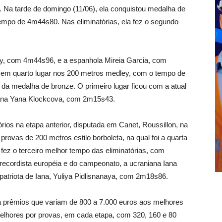
. Na tarde de domingo (11/06), ela conquistou medalha de
empo de 4m44s80. Nas eliminatórias, ela fez o segundo
ey, com 4m44s96, e a espanhola Mireia Garcia, com
em quarto lugar nos 200 metros medley, com o tempo de
a medalha de bronze. O primeiro lugar ficou com a atual
iana Yana Klockcova, com 2m15s43.
órios na etapa anterior, disputada em Canet, Roussillon, na
rovas de 200 metros estilo borboleta, na qual foi a quarta
fez o terceiro melhor tempo das eliminatórias, com
 recordista européia e do campeonato, a ucraniana Iana
triota de Iana, Yuliya Pidlisnanaya, com 2m18s86.
 prêmios que variam de 800 a 7.000 euros aos melhores
lhores por provas, em cada etapa, com 320, 160 e 80