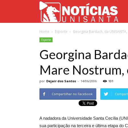
Not
Home
Esporte
Georgina Bardach, da UNISANTA, é
Uni
Esporte
Georgina Barda
Mare Nostrum, 
por
Dejair dos Santos
-
14/06/2006
101
Compartilhar no Facebook
Comparti
A nadadora da Universidade Santa Cecília (U
sua participação na terceira e última etapa do