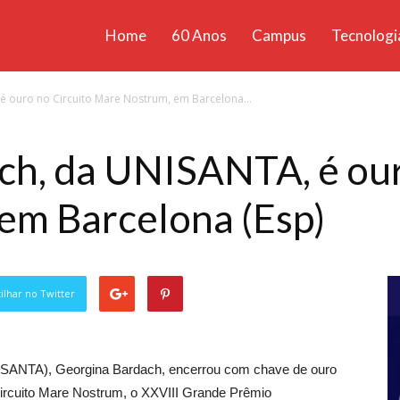
Home
60 Anos
Campus
Tecnologi
ícias
 ouro no Circuito Mare Nostrum, em Barcelona...
santa
ch, da UNISANTA, é our
em Barcelona (Esp)
lhar no Twitter
NISANTA), Georgina Bardach, encerrou com chave de ouro
 Circuito Mare Nostrum, o XXVIII Grande Prêmio