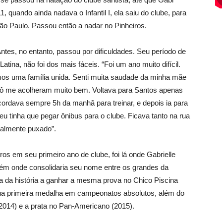
, quando ainda nadava o Infantil I, ela saiu do clube, para
o Paulo. Passou então a nadar no Pinheiros.
. Antes, no entanto, passou por dificuldades. Seu período de
tina, não foi dos mais fáceis. “Foi um ano muito difícil.
os uma família unida. Senti muita saudade da minha mãe
ô me acolheram muito bem. Voltava para Santos apenas
cordava sempre 5h da manhã para treinar, e depois ia para
eu tinha que pegar ônibus para o clube. Ficava tanto na rua
ealmente puxado”.
ros em seu primeiro ano de clube, foi lá onde Gabrielle
bém onde consolidaria seu nome entre os grandes da
ora da história a ganhar a mesma prova no Chico Piscina
ua primeira medalha em campeonatos absolutos, além do
(2014) e a prata no Pan-Americano (2015).