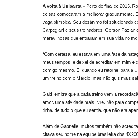
A volta à Unisanta –
Perto do final de 2015, R
coisas começaram a melhorar gradualmente. E,
vaga olímpica. Seu desânimo foi solucionado 
Carpegiani e seus treinadores, Gerson Pazian 
maravilhosas que entraram em sua vida no mo
“Com certeza, eu estava em uma fase da nataçã
meus tempos, e deixei de acreditar em mim e de
comigo mesmo. E, quando eu retornei para a U
um treino com o Márcio, mas não quis mais sair 
Gabi lembra que a cada treino vem a recordaç
amor, uma atividade mais livre, não para comp
tinha, de tudo o que eu sentia, que não era apen
Além de Gabrielle, muitos também não acredita
citava seu nome na equipe brasileira dos 4X200m