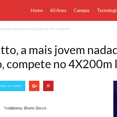
Home
60 Anos
Campus
Tecnologi
ícias
nadadora brasileira nos Jogos do Rio, compete...
santa
tto, a mais jovem nadad
o, compete no 4X200m l
lhar no Twitter
*colaborou: Bruno Secco