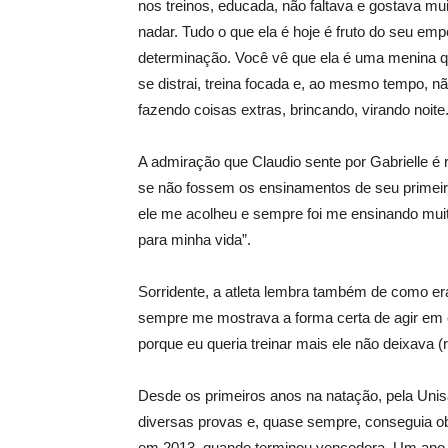
nos treinos, educada, não faltava e gostava mu
nadar. Tudo o que ela é hoje é fruto do seu em
determinação. Você vê que ela é uma menina 
se distrai, treina focada e, ao mesmo tempo, nã
fazendo coisas extras, brincando, virando noit
A admiração que Claudio sente por Gabrielle é r
se não fossem os ensinamentos de seu primeir
ele me acolheu e sempre foi me ensinando muit
para minha vida”.
Sorridente, a atleta lembra também de como er
sempre me mostrava a forma certa de agir em c
porque eu queria treinar mais ele não deixava (r
Desde os primeiros anos na natação, pela Unisa
diversas provas e, quase sempre, conseguia obt
em 2013, quando terminou vencedora. Um ano s