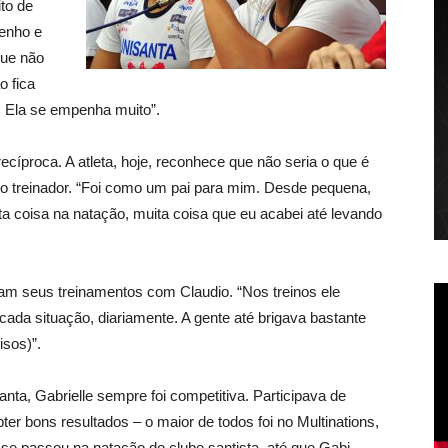
ito de
penho e
que não
o fica
e. Ela se empenha muito”.
ecíproca. A atleta, hoje, reconhece que não seria o que é
o treinador. “Foi como um pai para mim. Desde pequena,
a coisa na natação, muita coisa que eu acabei até levando
am seus treinamentos com Claudio. “Nos treinos ele
ada situação, diariamente. A gente até brigava bastante
isos)”.
nta, Gabrielle sempre foi competitiva. Participava de
er bons resultados – o maior de todos foi no Multinations,
e passou na natação do clube santista, até que Gabi