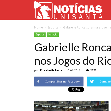
Not
Home
Esporte
Gabrielle Roncatto, a mais jovem 
Uni
Esporte
Natação
Gabrielle Ronca
nos Jogos do Ri
por
Elizabeth Faria
-
10/06/2016
2272
Compartilhar no Facebook
Comparti