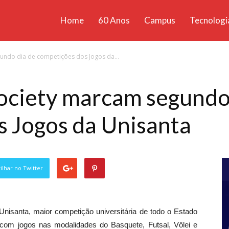
Home
60 Anos
Campus
Tecnologi
ícias
gundo dia de competições dos Jogos da...
santa
 Society marcam segundo
s Jogos da Unisanta
lhar no Twitter
isanta, maior competição universitária de todo o Estado
, com jogos nas modalidades do Basquete, Futsal, Vôlei e