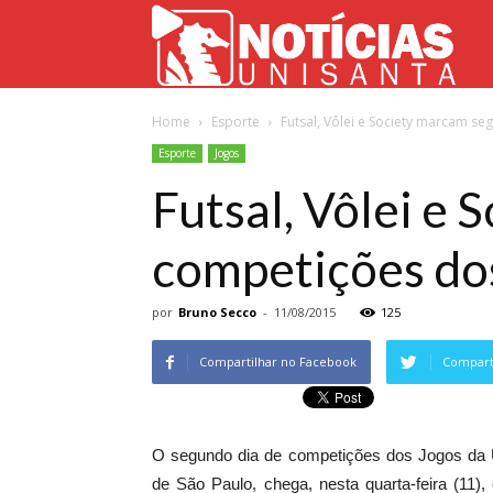
Not
Home
Esporte
Futsal, Vôlei e Society marcam se
Uni
Esporte
Jogos
Futsal, Vôlei e
competições do
por
Bruno Secco
-
11/08/2015
125
Compartilhar no Facebook
Comparti
O segundo dia de competições dos Jogos da Un
de São Paulo, chega, nesta quarta-feira (11)