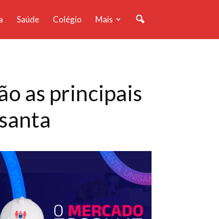
a
Saúde
Colégio
Mais
o as principais
isanta