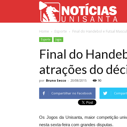
Not
Home
Esporte
Final do Handebol e Futsal Mascul
Uni
Esporte
Jogos
Final do Handeb
atrações do déc
por
Bruno Secco
-
20/08/2015
90
Compartilhar no Facebook
Comparti
Os Jogos da Unisanta, maior competição univ
nesta sexta-feira com grandes disputas.