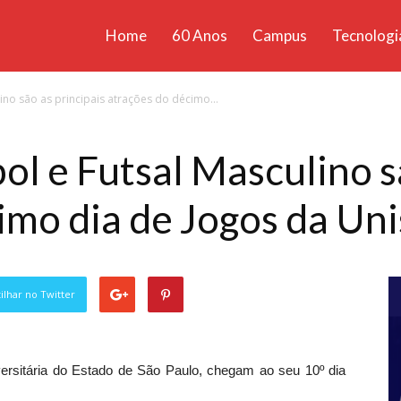
Home
60 Anos
Campus
Tecnologi
ícias
ino são as principais atrações do décimo...
santa
ol e Futsal Masculino sã
imo dia de Jogos da Un
lhar no Twitter
ersitária do Estado de São Paulo, chegam ao seu 10º dia