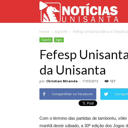
Not
Home
Esporte
Fefesp Unisanta lidera a Classifi
Uni
Esporte
Jogos
Fefesp Unisanta 
da Unisanta
por
Christian Miranda
-
11/05/2013
127
Compartilhar no Facebook
Comparti
Com o término das partidas de tamboréu, vôlei d
manhã deste sábado, a 30ª edição dos Jogos d