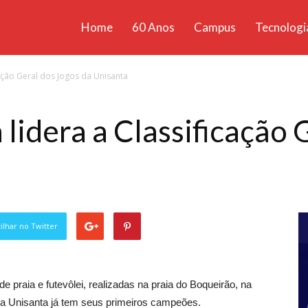
Home
60 Anos
Campus
Tecnologi
ícias
cação Geral dos Jogos da Unisanta
santa
lidera a Classificação 
lhar no Twitter
e praia e futevôlei, realizadas na praia do Boqueirão, na
a Unisanta já tem seus primeiros campeões.