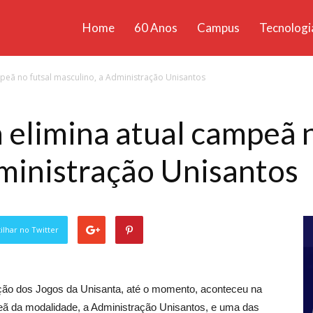
Home
60 Anos
Campus
Tecnologi
ícias
mpeã no futsal masculino, a Administração Unisantos
santa
 elimina atual campeã n
ministração Unisantos
lhar no Twitter
dição dos Jogos da Unisanta, até o momento, aconteceu na
ampeã da modalidade, a Administração Unisantos, e uma das