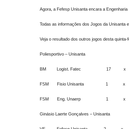
Agora, a Fefesp Unisanta encara a Engenharia U
Todas as informações dos Jogos da Unisanta est
Veja o resultado dos outros jogos desta quinta-fe
Poliesportivo – Unisanta
BM Logist. Fatec 17 x 27
FSM Fisio Unisanta 1 x 7
FSM Eng. Unaerp 1 x 2
Ginásio Laerte Gonçalves – Unisanta
VF Fefesp Unisanta 2 x 0