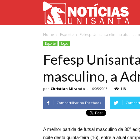
Not
Home
Esporte
Fefesp Unisanta elimina atual ca
Uni
Esporte
Jogos
Fefesp Unisanta
masculino, a Ad
por
Christian Miranda
-
16/05/2013
118
Compartilhar no Facebook
Comparti
A melhor partida de futsal masculino da 30ª e
noite desta quinta-feira (16), entre a atual c