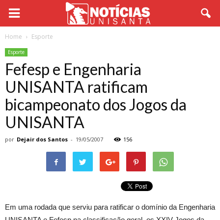
Home
Esporte
Esporte
Fefesp e Engenharia
UNISANTA ratificam
bicampeonato dos Jogos da
UNISANTA
por
Dejair dos Santos
-
19/05/2007
156
Em uma rodada que serviu para ratificar o domínio da Engenharia
UNISANTA e Fefesp na classificação geral, os XXIV Jogos da