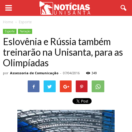
Home
Esporte
Esporte
Natação
Eslovênia e Rússia também
treinarão na Unisanta, para as
Olimpíadas
por
Assessoria de Comunicação
-
07/04/2016
349