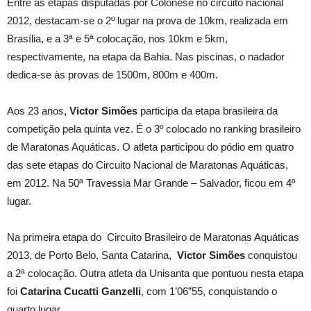
Entre as etapas disputadas por Colonese no circuito nacional
2012, destacam-se o 2º luga
r
n
a prova de 10
k
m
,
realizada em
Brasília, e a 3ª e 5ª colocação, nos 10km e 5km,
respectivamente, na etapa da Bahia. Nas piscinas, o nadador
dedica-se às provas de 1500m, 800m e 400m.
Aos 23 anos,
Victor Simões
participa da etapa brasileira da
competição pela quinta vez. É o 3º colocado no ranking brasileiro
de Maratonas Aquáticas. O atleta participou do pódio em quatro
das sete etapas do Circuito Nacional de Maratonas Aquáticas,
em 2012. Na 50ª Travessia Mar Grande – Salvador
,
ficou em 4º
lugar.
Na primeira etapa do Circuito Brasileiro de Maratonas Aquáticas
2013, de Porto Belo, Santa Catarina,
Victor Simões
conquistou
a 2ª colocação. Outra atleta da Unisanta que pont
u
ou nesta etapa
foi
Catarina Cucatti Ganzelli
, com 1’06”55, conquistando o
quarto lugar.