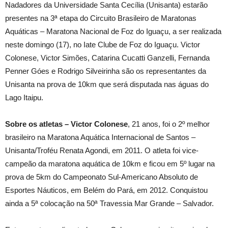
Nadadores da Universidade Santa Cecília (Unisanta) estarão
presentes na 3ª etapa do Circuito Brasileiro de Maratonas
Aquáticas – Maratona Nacional de Foz do Iguaçu, a ser realizada
neste domingo (17), no Iate Clube de Foz do Iguaçu. Victor
Colonese, Victor Simões, Catarina Cucatti Ganzelli, Fernanda
Penner Góes e Rodrigo Silveirinha são os representantes da
Unisanta na prova de 10km que será disputada nas águas do
Lago Itaipu.
Sobre os atletas – Victor Colonese
, 21 anos, foi o 2º melhor
brasileiro na Maratona Aquática Internacional de Santos –
Unisanta/Troféu Renata Agondi, em 2011. O atleta foi vice-
campeão da maratona aquática de 10
k
m e ficou em 5º luga
r
n
a
prova de 5km do Campeonato Sul-Americano Absoluto de
Esportes Náuticos, em Belém do Pará, em 2012. Conquistou
ainda a 5ª colocaçã
o
n
a 50ª Travessia Mar Grande – Salvador.