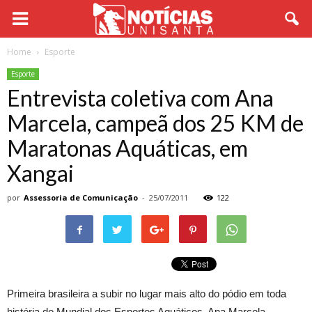
Home
Esporte
Esporte
Entrevista coletiva com Ana
Marcela, campeã dos 25 KM de
Maratonas Aquáticas, em
Xangai
por
Assessoria de Comunicação
-
25/07/2011
122
Primeira brasileira a subir no lugar mais alto do pódio em toda
história do Mundial dos Esportes Aquáticos, Ana Marcela,