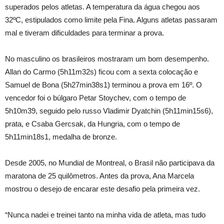
superados pelos atletas. A temperatura da água chegou aos
32ºC, estipulados como limite pela Fina. Alguns atletas passaram
mal e tiveram dificuldades para terminar a prova.
No masculino os brasileiros mostraram um bom desempenho.
Allan do Carmo (5h11m32s) ficou com a sexta colocação e
Samuel de Bona (5h27min38s1) terminou a prova em 16º. O
vencedor foi o búlgaro Petar Stoychev, com o tempo de
5h10m39, seguido pelo russo Vladimir Dyatchin (5h11min15s6),
prata, e Csaba Gercsak, da Hungria, com o tempo de
5h11min18s1, medalha de bronze.
Desde 2005, no Mundial de Montreal, o Brasil não participava da
maratona de 25 quilômetros. Antes da prova, Ana Marcela
mostrou o desejo de encarar este desafio pela primeira vez.
“Nunca nadei e treinei tanto na minha vida de atleta, mas tudo