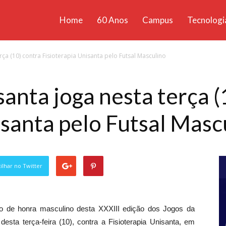
Home
60 Anos
Campus
Tecnologi
ícias
ça (10) contra Fisioterapia Unisanta pelo Futsal Masculino
santa
anta joga nesta terça (
isanta pelo Futsal Masc
lhar no Twitter
dro de honra masculino desta XXXIII edição dos Jogos da
 desta terça-feira (10), contra a Fisioterapia Unisanta, em