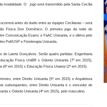
 da modalidade. O jogo será transmitido pela Santa Cecília
e ocorrerá antes do duelo entre as equipes Cecilianas – será
ão Física Don Domênico. O primeiro jogo da noite do
entre Comunicação Esamc e FaAC Unisanta, e o último pelo
eo Poli/USP e Fisioterapia Unisanta.
 do Laerte Gonçalves. Serão quatro partidas: Engenharia
 Educação Física UniBR x Odonto Unisanta (7º em 2015),
nta (6º em 2015) x Educação Física Unaerp (2º em 2015).
imeiro, entre Direito Unisanta (5º em 2015) e Arquitetura
ois subsequentes, entre Direito Unisanta e o vencedor de
santa x Odonto Unisanta (4º em 2015), pelo masculino.