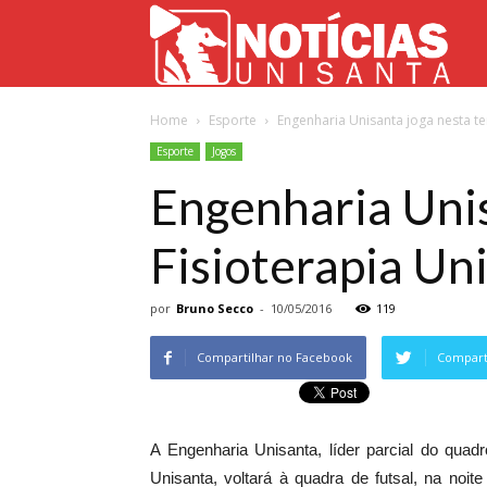
Not
Home
Esporte
Engenharia Unisanta joga nesta ter
Uni
Esporte
Jogos
Engenharia Unis
Fisioterapia Un
por
Bruno Secco
-
10/05/2016
119
Compartilhar no Facebook
Comparti
A Engenharia Unisanta, líder parcial do qua
Unisanta, voltará à quadra de futsal, na noite