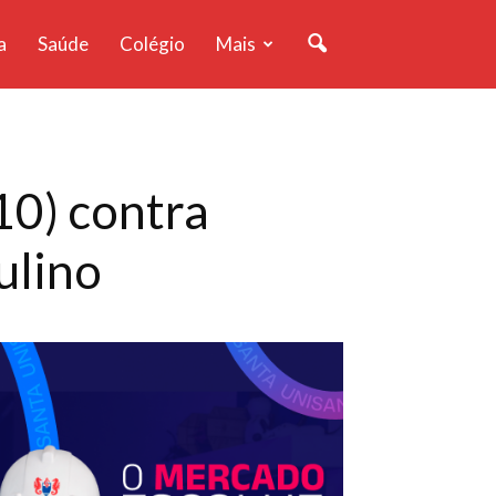
a
Saúde
Colégio
Mais
10) contra
ulino