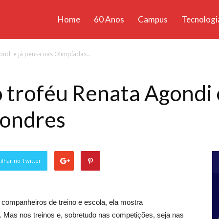
Home
60 Anos
Campus
Tecnologi
ícias
ondi e já pensa nas Olimpíadas...
santa
o troféu Renata Agondi 
Londres
lhar no Twitter
s companheiros de treino e escola, ela mostra
. Mas nos treinos e, sobretudo nas competições, seja nas