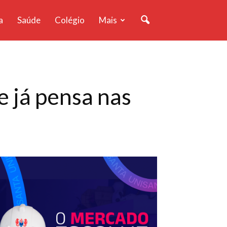
a
Saúde
Colégio
Mais
e já pensa nas