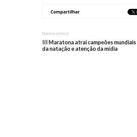
Compartilhar
Matéria anterior
III Maratona atrai campeões mundiais
da natação e atenção da mídia