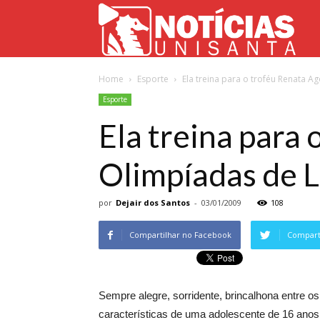
Not
Home
Esporte
Ela treina para o troféu Renata Ag
Uni
Esporte
Ela treina para 
Olimpíadas de 
por
Dejair dos Santos
-
03/01/2009
108
Compartilhar no Facebook
Comparti
Sempre alegre, sorridente, brincalhona entre o
características de uma adolescente de 16 anos