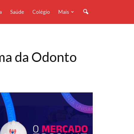
a
Saúde
Colégio
Mais
ima da Odonto