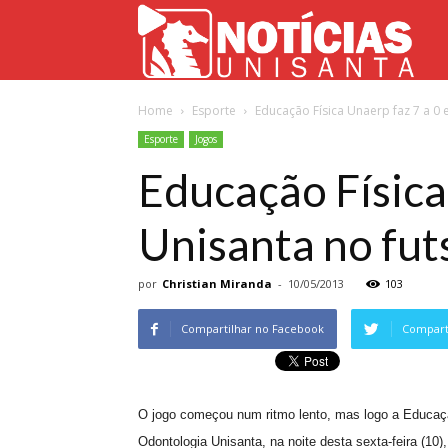
Not
Home
Esporte
Educação Física Unaerp faz 7 a 0
Uni
Esporte
Jogos
Educação Física
Unisanta no fut
por
Christian Miranda
-
10/05/2013
103
Compartilhar no Facebook
Comparti
O jogo começou num ritmo lento, mas logo a Educação
Odontologia Unisanta, na noite desta sexta-feira (10)