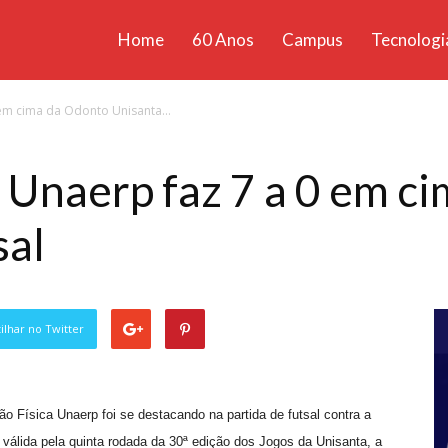
Home
60 Anos
Campus
Tecnologi
ícias
 em cima da Odonto Unisanta...
santa
 Unaerp faz 7 a 0 em c
sal
lhar no Twitter
 Física Unaerp foi se destacando na partida de futsal contra a
, válida pela quinta rodada da 30ª edição dos Jogos da Unisanta, a