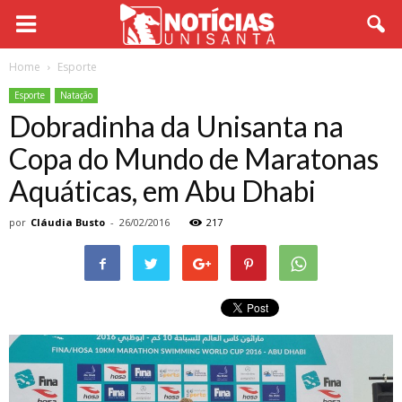
Home
Esporte
Esporte
Natação
Dobradinha da Unisanta na
Copa do Mundo de Maratonas
Aquáticas, em Abu Dhabi
por
Cláudia Busto
-
26/02/2016
217