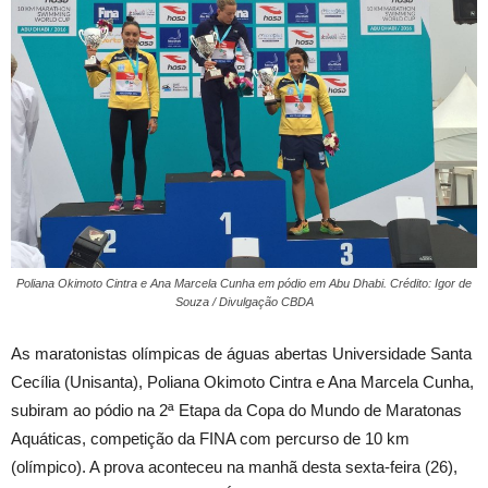
Poliana Okimoto Cintra e Ana Marcela Cunha em pódio em Abu Dhabi. Crédito: Igor de
Souza / Divulgação CBDA
As maratonistas olímpicas de águas abertas Universidade Santa
Cecília (Unisanta), Poliana Okimoto Cintra e Ana Marcela Cunha,
subiram ao pódio na 2ª Etapa da Copa do Mundo de Maratonas
Aquáticas, competição da FINA com percurso de 10 km
(olímpico). A prova aconteceu na manhã desta sexta-feira (26),