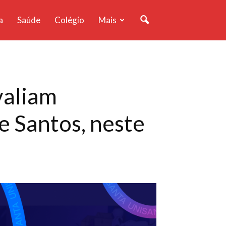
a
Saúde
Colégio
Mais
valiam
e Santos, neste