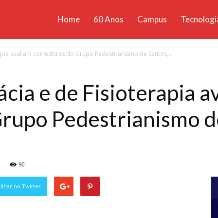
Home
60 Anos
Campus
Tecnologi
ícias
apia avaliam corredores do Grupo Pedestrianismo de Santos,...
santa
cia e de Fisioterapia a
rupo Pedestrianismo d
90
lhar no Twitter