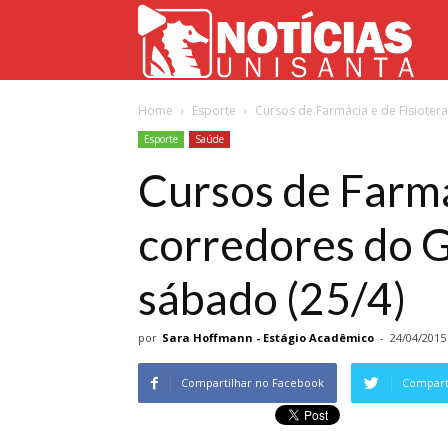
Not
Home
Esporte
Cursos de Farmácia e de Fisioter
Uni
Esporte
Saúde
Cursos de Farmá
corredores do G
sábado (25/4)
por
Sara Hoffmann - Estágio Acadêmico
-
24/04/2015
Compartilhar no Facebook
Comparti