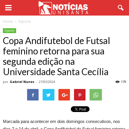
Home
Esporte
Esporte
Copa Andifutebol de Futsal
feminino retorna para sua
segunda edição na
Universidade Santa Cecília
por
Gabriel Nunes
-
27/03/2024
179
Marcada para acontecer em dois domingos consecutivos, nos
dias 7 e 14 de abril, a Copa Andifutebol de Futsal feminino retorna